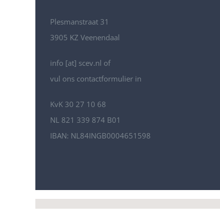
Plesmanstraat 31
3905 KZ Veenendaal
info [at] scev.nl of
vul ons contactformulier in
KvK 30 27 10 68
NL 821 339 874 B01
IBAN: NL84INGB0004651598