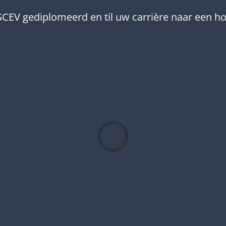
CEV gediplomeerd en til uw carrière naar een ho
l
.
a
F
A
Q
i
t
e
m
s
a
n
h
e
t
a
d
e
n
.
.