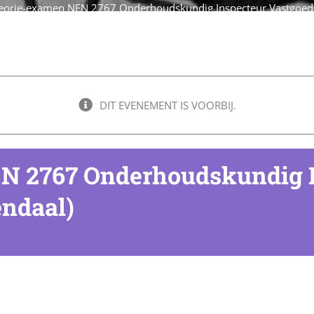
eorie-examen NEN 2767 Onderhoudskundig Inspecteur Vastgoed 
DIT EVENEMENT IS VOORBIJ.
N 2767 Onderhoudskundig I
endaal)