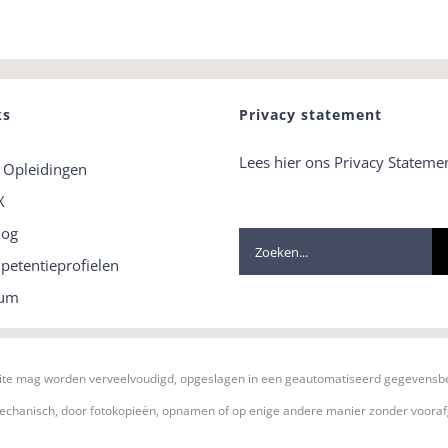
ks
Privacy statement
Lees hier ons Privacy Stateme
 Opleidingen
X
og
Zoeken
etentieprofielen
naar:
tum
site mag worden verveelvoudigd, opgeslagen in een geautomatiseerd gegevensbe
, mechanisch, door fotokopieën, opnamen of op enige andere manier zonder vooraf