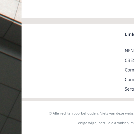
Lin
NEN
CBE
Com
Comp
Ser
© Alle rechten voorbehouden. Niets van deze web
enige wijze, hetzij elektronisch