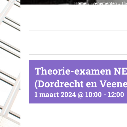
Home
»
Evenementen
»
Th
Theorie-examen NE
(Dordrecht en Veen
1 maart 2024 @ 10:00
-
12:00