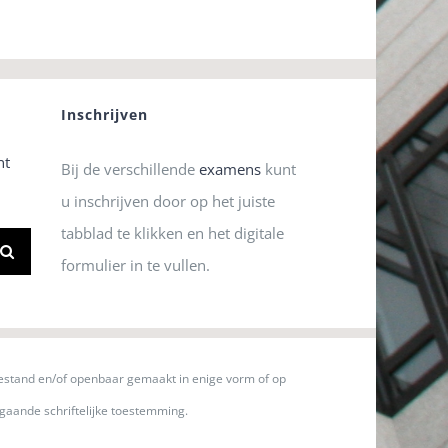
Inschrijven
nt
Bij de verschillende
examens
kunt
u inschrijven door op het juiste
tabblad te klikken en het digitale
formulier in te vullen.
stand en/of openbaar gemaakt in enige vorm of op
gaande schriftelijke toestemming.