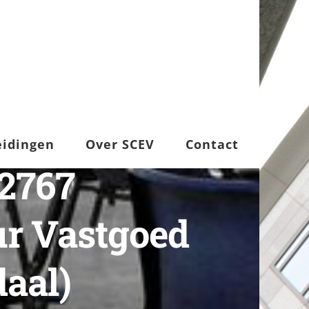
eidingen
Over SCEV
Contact
2767
r Vastgoed
aal)