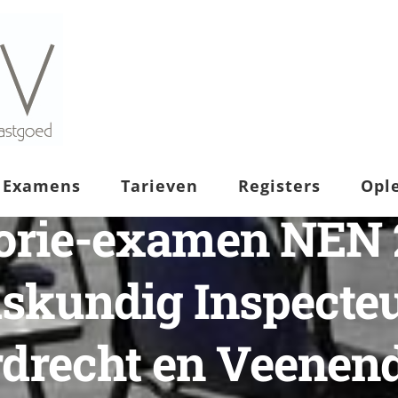
Examens
Tarieven
Registers
Opl
orie-examen NEN 
skundig Inspecteu
rdrecht en Veenend