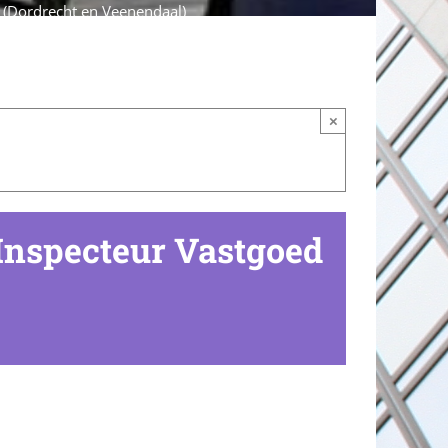
(Dordrecht en Veenendaal)
×
nspecteur Vastgoed