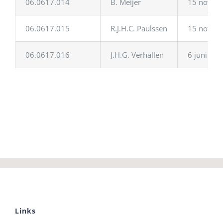
06.0617.014
B. Meijer
15 novem
06.0617.015
R.J.H.C. Paulssen
15 novem
06.0617.016
J.H.G. Verhallen
6 juni 20
Links