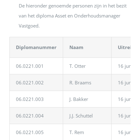
De hieronder genoemde personen zijn in het bezit
van het diploma Asset en Onderhoudsmanager
Vastgoed.
Diplomanummer
Naam
Uitreiki
06.0221.001
T. Otter
16 juni 2
06.0221.002
R. Braams
16 juni 2
06.0221.003
J. Bakker
16 juni 2
06.0221.004
J.J. Schuttel
16 juni 2
06.0221.005
T. Rem
16 juni 2