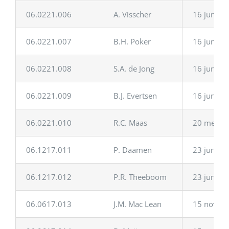
06.0221.006
A. Visscher
16 juni 2
06.0221.007
B.H. Poker
16 juni 2
06.0221.008
S.A. de Jong
16 juni 2
06.0221.009
B.J. Evertsen
16 juni 2
06.0221.010
R.C. Maas
20 mei 2
06.1217.011
P. Daamen
23 juni 2
06.1217.012
P.R. Theeboom
23 juni 2
06.0617.013
J.M. Mac Lean
15 novem